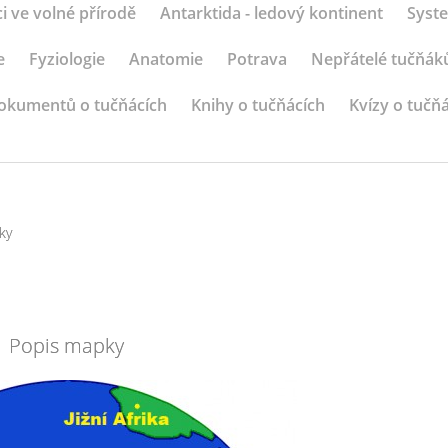
i ve volné přírodě
Antarktida - ledový kontinent
Syste
e
Fyziologie
Anatomie
Potrava
Nepřátelé tučňák
okumentů o tučňácích
Knihy o tučňácích
Kvízy o tučň
ky
Popis mapky