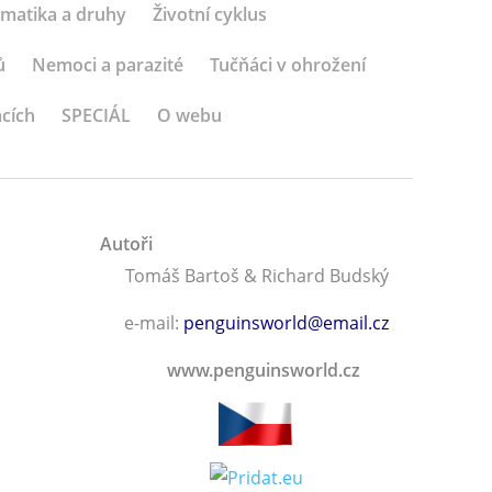
matika a druhy
Životní cyklus
ů
Nemoci a parazité
Tučňáci v ohrožení
ácích
SPECIÁL
O webu
Autoři
Tomáš Bartoš & Richard Budský
e-mail:
penguinsworld@email.cz
www.penguinsworld.cz