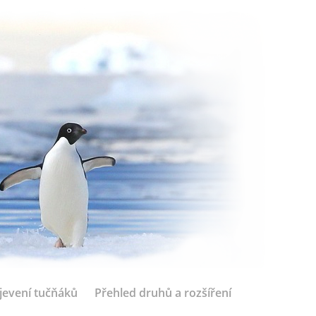
jevení tučňáků
Přehled druhů a rozšíření