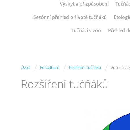
Výskyt a přizpůsobení
Tučňác
Sezónní přehled o životě tučňáků
Etologi
Tučňáci v zoo
Přehled d
/
/
/
Úvod
Fotoalbum
Rozšíření tučňáků
Popis map
Rozšíření tučňáků