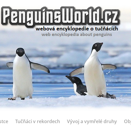
stce
Tučňáci v rekordech
Vývoj a vymřelé druhy
Ob