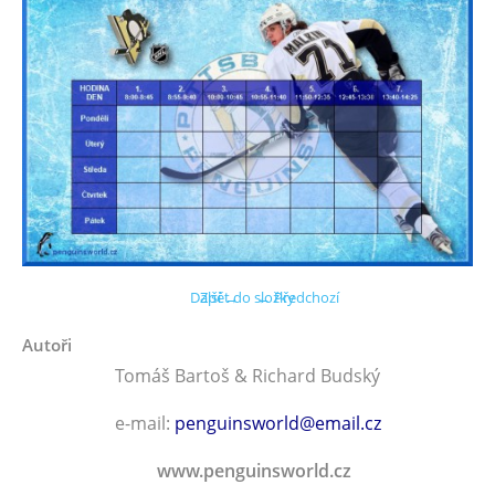
Další →
Zpět do složky
← Předchozí
Autoři
Tomáš Bartoš & Richard Budský
e-mail:
penguinsworld@email.cz
www.penguinsworld.cz