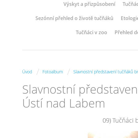
Výskyt a přizpůsobení
Tučňác
Sezónní přehled o životě tučňáků
Etologi
Tučňáci v zoo
Přehled d
/
/
Úvod
Fotoalbum
Slavnostní představení tučňáků 
Slavnostní představen
Ústí nad Labem
09) Tučňáci 