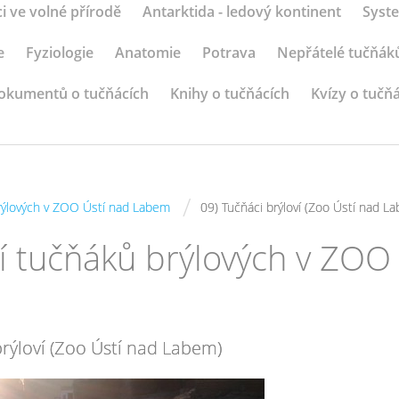
i ve volné přírodě
Antarktida - ledový kontinent
Syste
e
Fyziologie
Anatomie
Potrava
Nepřátelé tučňák
okumentů o tučňácích
Knihy o tučňácích
Kvízy o tučň
/
brýlových v ZOO Ústí nad Labem
09) Tučňáci brýloví (Zoo Ústí nad L
í tučňáků brýlových v ZOO
brýloví (Zoo Ústí nad Labem)