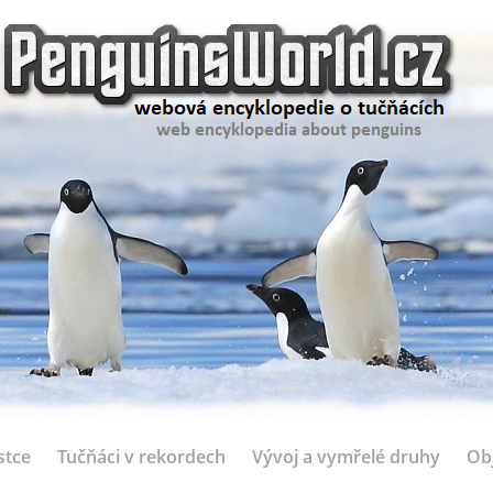
stce
Tučňáci v rekordech
Vývoj a vymřelé druhy
Ob