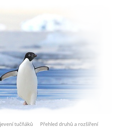
jevení tučňáků
Přehled druhů a rozšíření