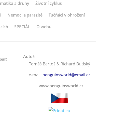
matika a druhy
Životní cyklus
ů
Nemoci a parazité
Tučňáci v ohrožení
ácích
SPECIÁL
O webu
Autoři
abem)
Tomáš Bartoš & Richard Budský
e-mail:
penguinsworld@email.cz
www.penguinsworld.cz