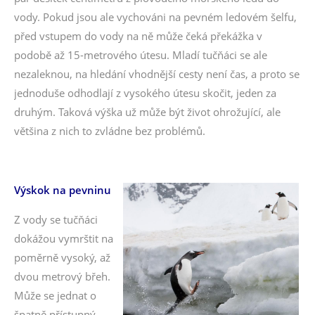
vody. Pokud jsou ale vychováni na pevném ledovém šelfu,
před vstupem do vody na ně může čeká překážka v
podobě až 15-metrového útesu. Mladí tučňáci se ale
nezaleknou, na hledání vhodnější cesty není čas, a proto se
jednoduše odhodlají z vysokého útesu skočit, jeden za
druhým. Taková výška už může být život ohrožující, ale
většina z nich to zvládne bez problémů.
Výskok na pevninu
Z vody se tučňáci
dokážou vymrštit na
poměrně vysoký, až
dvou metrový břeh.
Může se jednat o
špatně přístupný