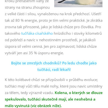
kroku přenášením váhy ze
strany na stranu zhoupnou
z velké části i silou, vynaloženou na krok předchozí. Ušetří
tak až 80 % energie, proto je tím velmi praktické. Je zkrátka
zrovna tak přirozené, jako je lidská chůze pro člověka. Pro
takového
tučňáka císařského
hnízdícího i stovky kilometrů
od pobřeží a navíc v nehostinném prostředí, je jakákoli
úspora sil velmi cenná. Jen pro zajímavost; lidská chůze
vytváří jen asi 35 % úsporu energie.
Bojíte se zmrzlých chodníků? Po ledu choďte jako
tučňáci, radí lékaři!
K této kolébavé chůzi se přizpůsobili v průběhu evoluce;
tučňáci mají vůči tělu malé nohy, které jsou navíc umístěny
za tělem, tedy výrazně vzadu.
Kolena, o kterých se dlouze
spekulovalo, tučňáci skutečně mají, ale neohebná a
málo vyvinutá (viz obrázek níže).