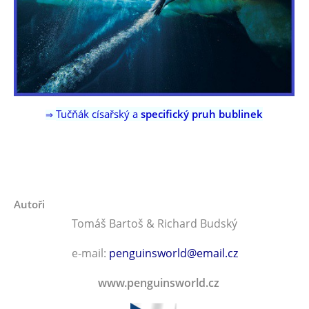
Tučňák císařský a
specifický pruh bublinek
⇒
Autoři
Tomáš Bartoš & Richard Budský
e-mail:
penguinsworld@email.cz
www.penguinsworld.cz