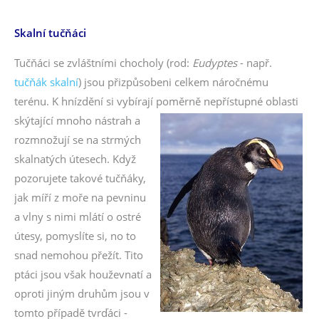
Skalní tučňáci
Tučňáci se zvláštními chocholy (rod:
Eudyptes
- např.
tučňák skalní
) jsou přizpůsobeni celkem náročnému
terénu. K hnízdění si vybírají poměrně nepřístupné oblasti
skýtající mnoho nástrah a
rozmnožují se na strmých
skalnatých útesech. Když
pozorujete takové tučňáky,
jak míří z moře na pevninu
a vlny s nimi mlátí o ostré
útesy, pomyslíte si, no to
snad nemohou přežít. Tito
ptáci jsou však houževnatí a
oproti jiným druhům jsou v
tomto případě tvrďáci -