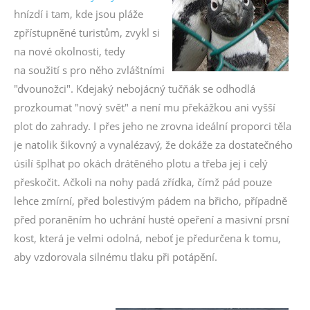
hnízdí i tam, kde jsou pláže
zpřístupněné turistům, zvykl si
na nové okolnosti, tedy
na soužití s pro něho zvláštními
"dvounožci". Kdejaký nebojácný tučňák se odhodlá
prozkoumat "nový svět" a není mu překážkou ani vyšší
plot do zahrady. I přes jeho ne zrovna ideální proporci těla
je natolik šikovný a vynalézavý, že dokáže za dostatečného
úsilí šplhat po okách drátěného plotu a třeba jej i celý
přeskočit. Ačkoli na nohy padá zřídka, čímž pád pouze
lehce zmírní, před bolestivým pádem na břicho, případně
před poraněním ho uchrání husté opeření a masivní prsní
kost, která je velmi odolná, neboť je předurčena k tomu,
aby vzdorovala silnému tlaku při potápění.