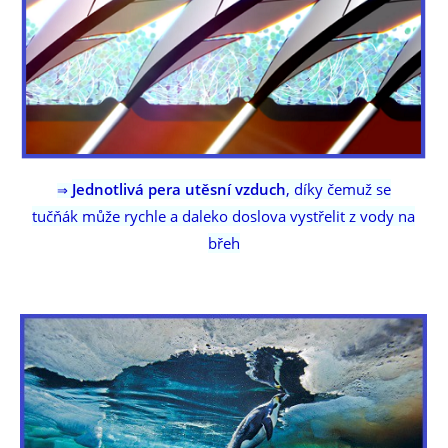
Jednotlivá pera utěsní vzduch
, díky čemuž se
⇒
tučňák může rychle a daleko doslova vystřelit z vody na
břeh