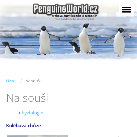
/
Úvod
Na souši
Na souši
♦
Fyziologie
Kolébavá chůze