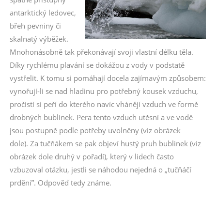
antarktický ledovec,
břeh pevniny či
skalnatý výběžek.
Mnohonásobně tak překonávají svoji vlastní délku těla.
Díky rychlému plavání se dokážou z vody v podstatě
vystřelit. K tomu si pomáhají docela zajímavým způsobem:
vynořují-li se nad hladinu pro potřebný kousek vzduchu,
pročistí si peří do kterého navíc vhánějí vzduch ve formě
drobných bublinek. Pera tento vzduch utěsní a ve vodě
jsou postupně podle potřeby uvolněny (viz obrázek
dole). Za tučňákem se pak objeví hustý pruh bublinek (viz
obrázek dole druhý v pořadí), který v lidech často
vzbuzoval otázku, jestli se náhodou nejedná o „tučňáčí
prdění”. Odpověď tedy známe.