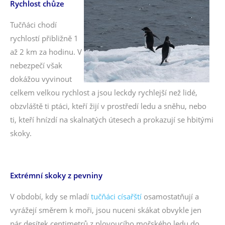
Rychlost chůze
Tučňáci chodí
rychlostí přibližně 1
až 2 km za hodinu. V
nebezpečí však
dokážou vyvinout
celkem velkou rychlost a jsou leckdy rychlejší než lidé,
obzvláště ti ptáci, kteří žijí v prostředí ledu a sněhu, nebo
ti, kteří hnízdí na skalnatých útesech a prokazují se hbitými
skoky.
Extrémní skoky z pevniny
V období, kdy se mladí
tučňáci císařští
osamostatňují a
vyrážejí směrem k moři, jsou nuceni skákat obvykle jen
pár desítek centimetrů z plovoucího mořského ledu do