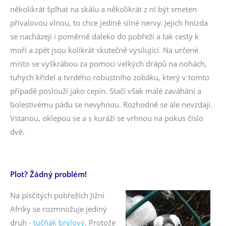
několikrát šplhat na skálu a několikrát z ní být smeten
přívalovou vlnou, to chce jedině silné nervy. Jejich hnízda
se nacházejí i poměrně daleko do pobřeží a tak cesty k
moři a zpět jsou kolikrát skutečně vysilující. Na určené
místo se vyškrábou za pomoci velkých drápů na nohách,
tuhých křídel a tvrdého robustního zobáku, který v tomto
případě poslouží jako cepín. Stačí však malé zaváhání a
bolestivému pádu se nevyhnou. Rozhodně se ale nevzdají.
Vstanou, oklepou se a s kuráží se vrhnou na pokus číslo
dvě.
Plot? Žádný problém!
Na písčitých pobřežích Jižní
Afriky se rozmnožuje jediný
druh -
tučňák brýlový
. Protože