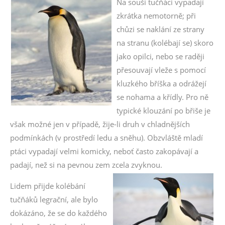
Na souši tučňáci vypadají
zkrátka nemotorně; při
chůzi se naklání ze strany
na stranu (kolébají se) skoro
jako opilci, nebo se raději
přesouvají vleže s pomocí
kluzkého bříška a odrážejí
se nohama a křídly. Pro ně
typické klouzání po břiše je
však možné jen v případě, žije-li druh v chladnějších
podmínkách (v prostředí ledu a sněhu). Obzvláště mladí
ptáci vypadají velmi komicky, neboť často zakopávají a
padají, než si na pevnou zem zcela zvyknou.
Lidem přijde kolébání
tučňáků legrační, ale bylo
dokázáno, že se do každého