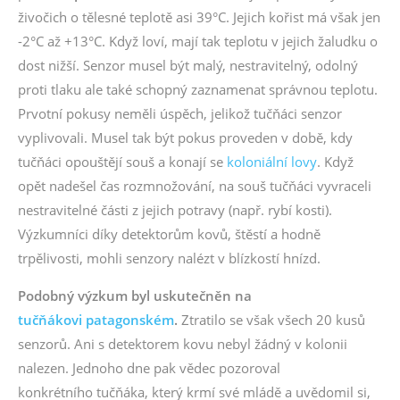
živočich o tělesné teplotě asi 39°C. Jejich kořist má však jen
-2°C až +13°C. Když loví, mají tak teplotu v jejich žaludku o
dost nižší. Senzor musel být malý, nestravitelný, odolný
proti tlaku ale také schopný zaznamenat správnou teplotu.
Prvotní pokusy neměli úspěch, jelikož tučňáci senzor
vyplivovali. Musel tak být pokus proveden v době, kdy
tučňáci opouštějí souš a konají se
koloniální lovy
. Když
opět nadešel čas rozmnožování, na souš tučňáci vyvraceli
nestravitelné části z jejich potravy (např. rybí kosti).
Výzkumníci díky detektorům kovů, štěstí a hodně
trpělivosti, mohli senzory nalézt v blízkostí hnízd.
Podobný výzkum byl uskutečněn na
tučňákovi patagonském
.
Ztratilo se však všech 20 kusů
senzorů. Ani s detektorem kovu nebyl žádný v kolonii
nalezen. Jednoho dne pak vědec pozoroval
konkrétního tučňáka, který krmí své mládě a uvědomil si,