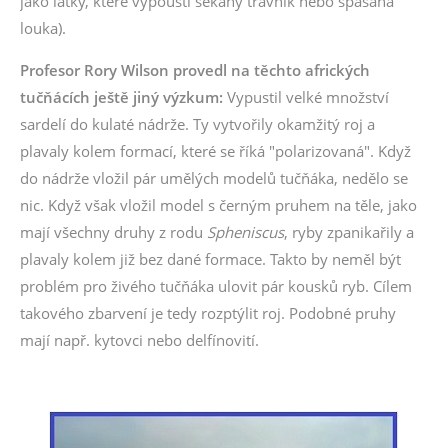
jako látky, které vypouští sekaný trávník nebo spásaná
louka).
Profesor Rory Wilson provedl na těchto afrických
tučňácích ještě jiný výzkum:
Vypustil velké množství
sardelí do kulaté nádrže. Ty vytvořily okamžitý roj a
plavaly kolem formací, které se říká "polarizovaná". Když
do nádrže vložil pár umělých modelů tučňáka, nedělo se
nic. Když však vložil model s černým pruhem na těle, jako
mají všechny druhy z rodu
Spheniscus
, ryby zpanikařily a
plavaly kolem již bez dané formace. Takto by neměl být
problém pro živého tučňáka ulovit pár kousků ryb. Cílem
takového zbarvení je tedy rozptýlit roj. Podobné pruhy
mají např. kytovci nebo delfínovití.