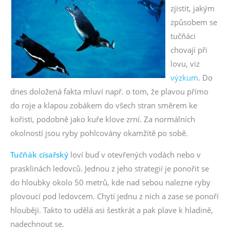
zjistit, jakým
způsobem se
tučňáci
chovají při
lovu, viz
výzkum
. Do
dnes doložená fakta mluví např. o tom, že plavou přímo
do roje a klapou zobákem do všech stran směrem ke
kořisti, podobně jako kuře klove zrní. Za normálních
okolností jsou ryby pohlcovány okamžitě po sobě.
Tučňák císařský
loví buď v otevřených vodách nebo v
prasklinách ledovců. Jednou z jeho strategií je ponořit se
do hloubky okolo 50 metrů, kde nad sebou nalezne ryby
plovoucí pod ledovcem. Chytí jednu z nich a zase se ponoří
hlouběji. Takto to udělá asi šestkrát a pak plave k hladině,
nadechnout se.