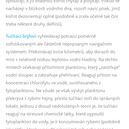
vplouvají, a již snadnou kořist chytají a polykají. Pokud se
nacházejí v blízkosti vodního dna, rozvíří navíc písek, jímž
kořist dezorientují úplně (podobně a zcela účelně tak činí
třeba některé druhy delfínů).
Tučňáci brýloví
vyhledávají potravu poměrně
sofistikovaným ale částečně nepopsaným navigačním
systémem. Překonávají tisíce kilometrů, aby dorazili do
míst s relativně nízkou teplotou vodní hladiny. Na těchto
místech očekávají přítomnost planktonu, který „zastiňuje“
vodní sloupec a zabraňuje přehřívaní. Reagují přitom na
koncentraci chlorofylu ve vodě, uvolňovaného z
fytoplanktonu. Ne všude se však výskyt planktonu
překrývá s rybími hejny, přesto tučňáci míří do správných
lokalit. Jednou z dosud nedoložených teorií je, že tučňáci
reagují na stresové chemické látky, které vypouští
fytoplankton do vody, je-li konzumován rybami (podobně