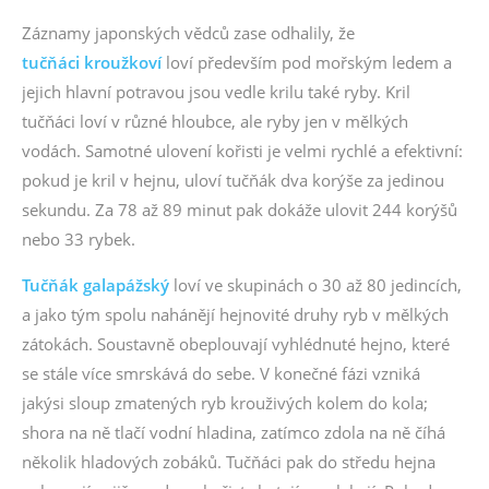
Záznamy japonských vědců zase odhalily, že
tučňáci kroužkoví
loví především pod mořským ledem a
jejich hlavní potravou jsou vedle krilu také ryby. Kril
tučňáci loví v různé hloubce, ale ryby jen v mělkých
vodách. Samotné ulovení kořisti je velmi rychlé a efektivní:
pokud je kril v hejnu, uloví tučňák dva korýše za jedinou
sekundu. Za 78 až 89 minut pak dokáže ulovit 244 korýšů
nebo 33 rybek.
Tučňák galapážský
loví ve skupinách o 30 až 80 jedincích,
a jako tým spolu nahánějí hejnovité druhy ryb v mělkých
zátokách. Soustavně obeplouvají vyhlédnuté hejno, které
se stále více smrskává do sebe. V konečné fázi vzniká
jakýsi sloup zmatených ryb krouživých kolem do kola;
shora na ně tlačí vodní hladina, zatímco zdola na ně číhá
několik hladových zobáků. Tučňáci pak do středu hejna